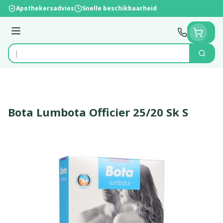
Ga naar de inhoud
Apothekersadvies
Snelle beschikbaarheid
Menu
Zoek
Product, merk, categorie...
Bota Lumbota Officier 25/20 Sk S