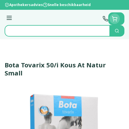
Ga naar de inhoud
Apothekersadvies
Snelle beschikbaarheid
Menu
Zoek
Product, merk, categorie...
Bota Tovarix 50/i Kous At Natur
Small