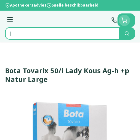
Ga naar de inhoud
Apothekersadvies
Snelle beschikbaarheid
Menu
Zoek
Product, merk, categorie...
Bota Tovarix 50/i Lady Kous Ag-h +p
Natur Large