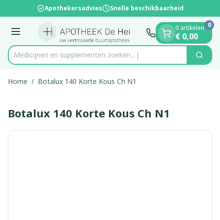
Dia 1 van 1
Ga naar de inhoud
Apothekersadvies
Snelle beschikbaarheid
0
0 artikelen
Menu
€ 0,00
Medicijnen en supplementen zoeken...
Zoek
Product, merk, categorie...
Home
/
Botalux 140 Korte Kous Ch N1
Botalux 140 Korte Kous Ch N1