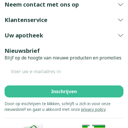
Bij onvakkundig gebruik en eigenmachtig
Neem contact met ons op
aangebrachte veranderingen vervalt elke
aansprakelijkheid.
Klantenservice
Uw apotheek
Nieuwsbrief
Blijf op de hoogte van nieuwe producten en promoties
E-mail adres
Inschrijven
Door op inschrijven te klikken, schrijft u zich in voor onze
nieuwsbrief en gaat u akkoord met onze
privacy policy
.