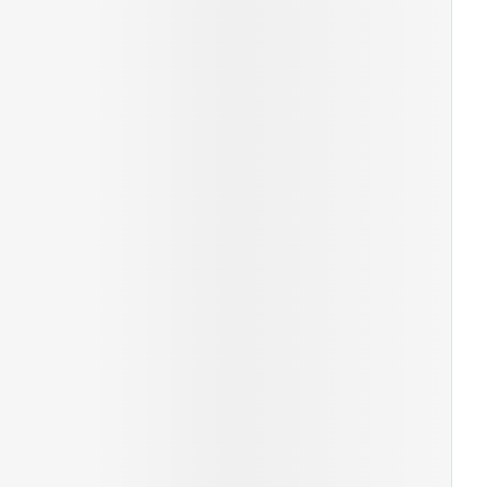
erende
Parfums en
geurproducten
CBD