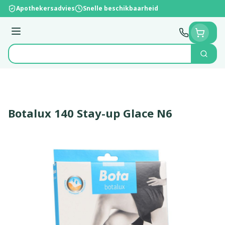
Ga naar de inhoud
Apothekersadvies
Snelle beschikbaarheid
Menu
Zoek
Product, merk, categorie...
Botalux 140 Stay-up Glace N6