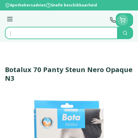
Ga naar de inhoud
Apothekersadvies
Snelle beschikbaarheid
Menu
Zoek
Product, merk, categorie...
Botalux 70 Panty Steun Nero Opaque
N3