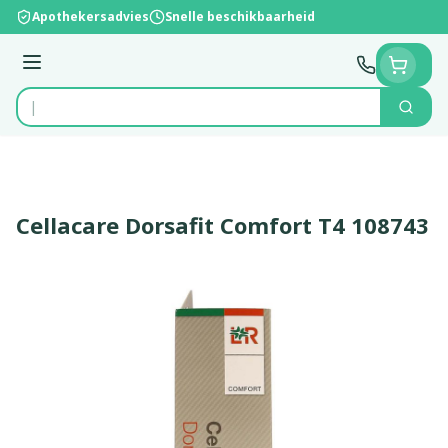
Ga naar de inhoud
Apothekersadvies
Snelle beschikbaarheid
Menu
Zoek
Product, merk, categorie...
Cellacare Dorsafit Comfort T4 108743