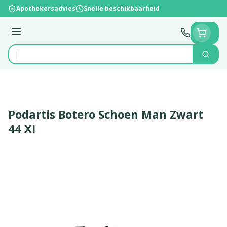
Ga naar de inhoud
Apothekersadvies
Snelle beschikbaarheid
Menu
Zoek
Product, merk, categorie...
Podartis Botero Schoen Man Zwart
44 Xl