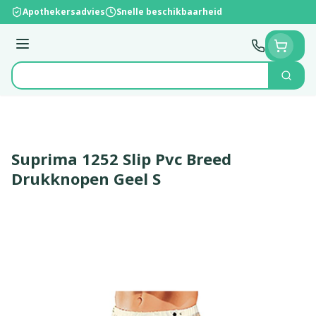
Ga naar de inhoud
Apothekersadvies
Snelle beschikbaarheid
Menu
Zoek
Product, merk, categorie...
Suprima 1252 Slip Pvc Breed
Drukknopen Geel S