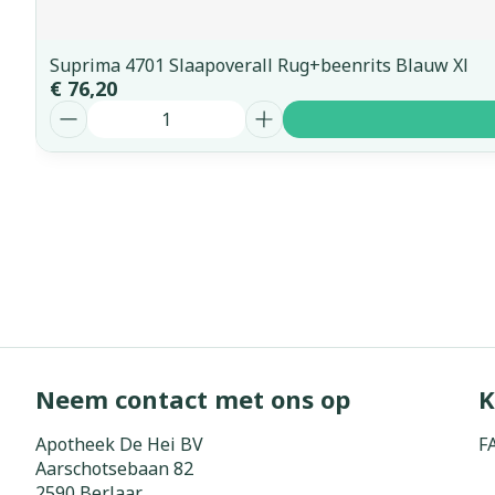
Suprima 4701 Slaapoverall Rug+beenrits Blauw Xl
€ 76,20
Aantal
Neem contact met ons op
K
Apotheek De Hei BV
F
Aarschotsebaan 82
2590
Berlaar