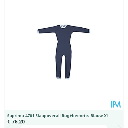
Lengte
260 mm
Diepte
5 mm
Kamertemperatuur (15°C -
Behoud
25°C)
Suprima 4701 Slaapoverall Rug+beenrits Blauw Xl
€ 76,20
Aantal