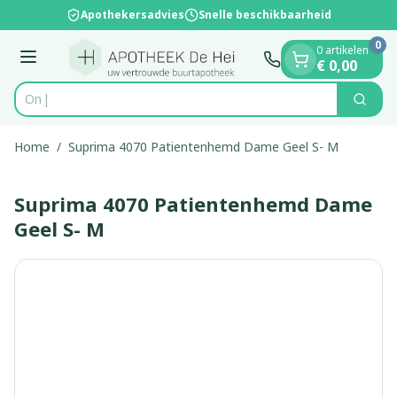
Dia 1 van 1
Ga naar de inhoud
Apothekersadvies
Snelle beschikbaarheid
0
0 artikelen
Menu
€ 0,00
Zoek
Product, merk, categorie...
Home
/
Suprima 4070 Patientenhemd Dame Geel S- M
Suprima 4070 Patientenhemd Dame
Geel S- M