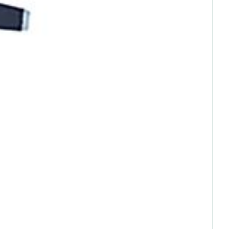
erende
Parfums en
geurproducten
CBD