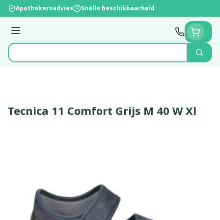
Ga naar de inhoud
Apothekersadvies
Snelle beschikbaarheid
Menu
Zoek
Product, merk, categorie...
Tecnica 11 Comfort Grijs M 40 W Xl