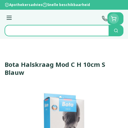
Ga naar de inhoud
Apothekersadvies
Snelle beschikbaarheid
Menu
Zoek
Product, merk, categorie...
Bota Halskraag Mod C H 10cm S
Blauw