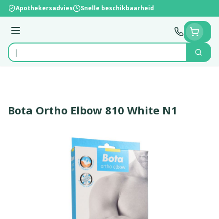
Ga naar de inhoud
Apothekersadvies
Snelle beschikbaarheid
Menu
Zoek
Product, merk, categorie...
Bota Ortho Elbow 810 White N1