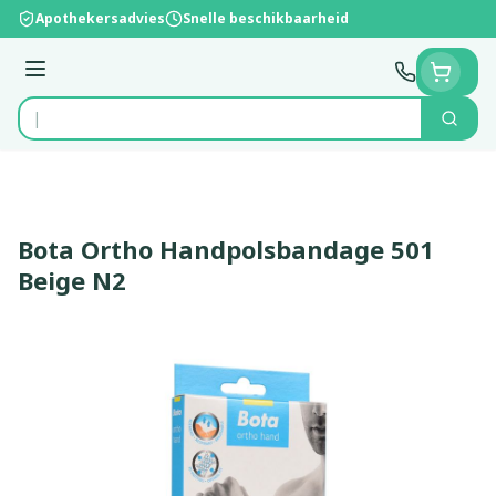
Ga naar de inhoud
Apothekersadvies
Snelle beschikbaarheid
Menu
Zoek
Product, merk, categorie...
Bota Ortho Handpolsbandage 501
Beige N2