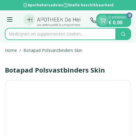
Dia 1 van 1
Ga naar de inhoud
Apothekersadvies
Snelle beschikbaarheid
0
0 artikelen
Menu
€ 0,00
Medicijnen en supplementen zoeken...
Zoek
Product, merk, categorie...
Home
/
Botapad Polsvastbinders Skin
Botapad Polsvastbinders Skin