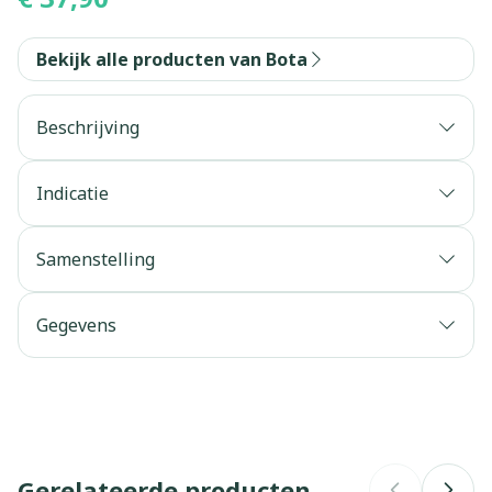
Bekijk alle producten van Bota
Beschrijving
Indicatie
Samenstelling
Gegevens
CNK
1047356
Organisaties
Bota
Gerelateerde producten
Merken
Bota