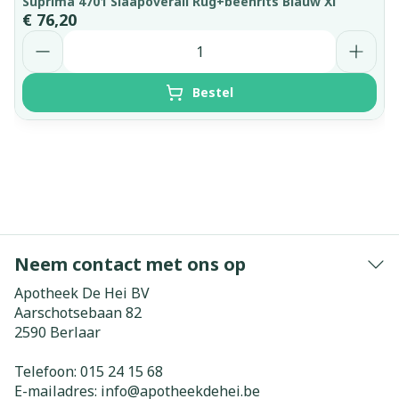
Suprima 4701 Slaapoverall Rug+beenrits Blauw Xl
€ 76,20
Aantal
Bestel
Neem contact met ons op
Apotheek De Hei BV
Aarschotsebaan 82
2590
Berlaar
Telefoon:
015 24 15 68
E-mailadres:
info@
apotheekdehei.be