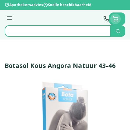
Ga naar de inhoud
Apothekersadvies
Snelle beschikbaarheid
Menu
Zoek
Product, merk, categorie...
Botasol Kous Angora Natuur 43-46