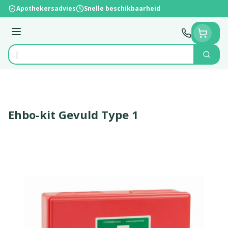
Ga naar de inhoud
Apothekersadvies
Snelle beschikbaarheid
Menu
Zoek
Product, merk, categorie...
Ehbo-kit Gevuld Type 1