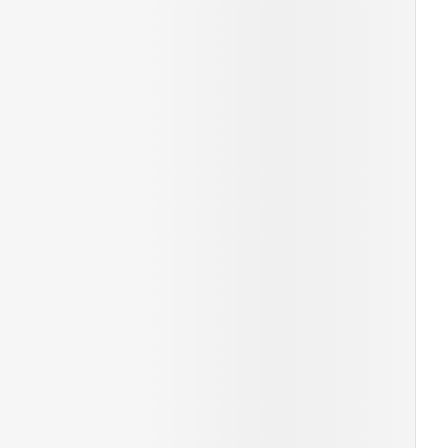
erende
Parfums en
geurproducten
CBD