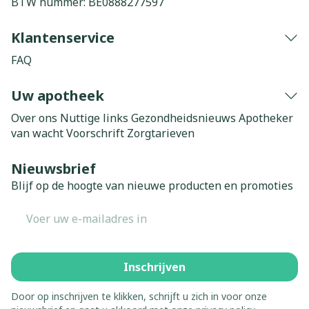
BTW nummer:
BE0888277597
Klantenservice
FAQ
Uw apotheek
Over ons
Nuttige links
Gezondheidsnieuws
Apotheker
van wacht
Voorschrift
Zorgtarieven
Nieuwsbrief
Blijf op de hoogte van nieuwe producten en promoties
E-mail adres
Inschrijven
Door op inschrijven te klikken, schrijft u zich in voor onze