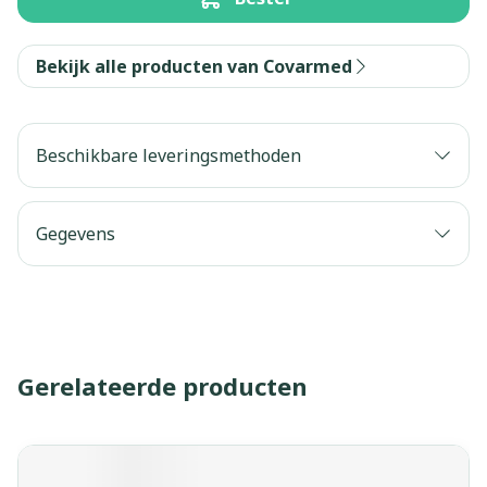
Bekijk alle producten van Covarmed
Beschikbare leveringsmethoden
Gegevens
Gerelateerde producten
Navigeren door de elementen van de carrousel is mogelijk 
Druk om carrousel over te slaan
Druk op om naar carrouselnavigatie te gaan